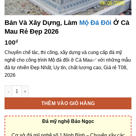
Bán Và Xây Dựng, Làm
Mộ Đá Đôi
Ở Cà
Mau Rẻ Đẹp 2026
100
₫
Chuyên chế tác, thi công, xây dựng và cung cấp đá mỹ
nghệ cho công trình Mộ đá đôi ở Cà Mau✅ với những mẫu
đá tự nhiên Đẹp Nhất, Uy tín, chất lượng cao, Giá rẻ T08,
2026
Bán và xây dựng, làm Mộ đá đôi ở Cà Mau rẻ đẹp số lượng
THÊM VÀO GIỎ HÀNG
Đá mỹ nghệ Bảo Ngọc
Cơ sở đá mỹ nghệ số 1 Ninh Bình – Chuyên xây các