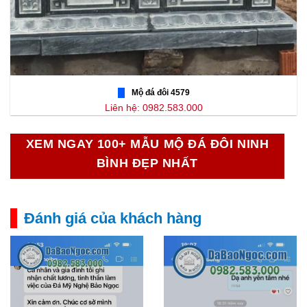
Mộ đá đôi 4579
Liên hệ: 0982.583.000
XEM NGAY 100+ MẪU MỘ ĐÁ ĐÔI NINH
BÌNH ĐẸP NHẤT
Đánh giá của khách hàng