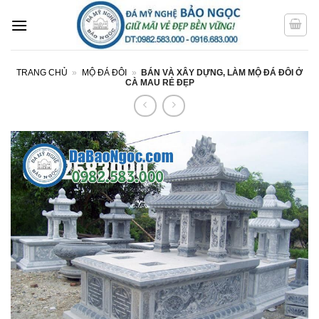
Bỏ
qua
nội
dung
TRANG CHỦ
»
MỘ ĐÁ ĐÔI
»
BÁN VÀ XÂY DỰNG, LÀM MỘ ĐÁ ĐÔI Ở
CÀ MAU RẺ ĐẸP