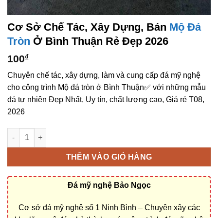
Cơ Sở Chế Tác, Xây Dựng, Bán
Mộ Đá
Tròn
Ở Bình Thuận Rẻ Đẹp 2026
100
₫
Chuyên chế tác, xây dựng, làm và cung cấp đá mỹ nghệ
cho công trình Mộ đá tròn ở Bình Thuận✅ với những mẫu
đá tự nhiên Đẹp Nhất, Uy tín, chất lượng cao, Giá rẻ T08,
2026
Cơ sở chế tác, xây dựng, bán Mộ đá tròn ở Bình Thuận rẻ đẹp
THÊM VÀO GIỎ HÀNG
Đá mỹ nghệ Bảo Ngọc
Cơ sở đá mỹ nghệ số 1 Ninh Bình – Chuyên xây các