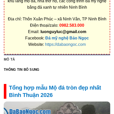
khu lăng mộ đá, nhà thờ họ, các công trình đá mỹ nghệ
bằng đá xanh tự nhiên Ninh Bình
Địa chỉ: Thôn Xuân Phúc – xã Ninh Vân, TP Ninh Bình
Điện thoại/zalo:
0982.583.000
Email:
luonguyluc@gmail.com
Facebook:
Đá mỹ nghệ Bảo Ngọc
Website:
https://dabaongoc.com
MÔ TẢ
THÔNG TIN BỔ SUNG
Tổng hợp mẫu Mộ đá tròn đẹp nhất
Bình Thuận 2026