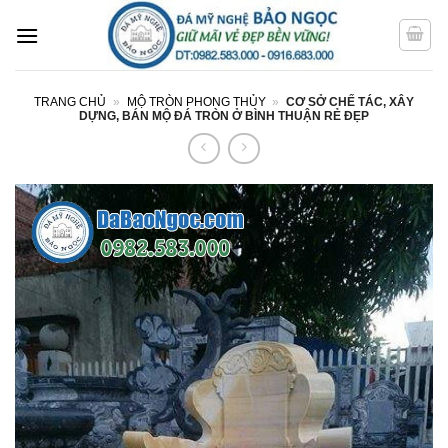
Bỏ
qua
nội
dung
TRANG CHỦ
»
MỘ TRÒN PHONG THỦY
»
CƠ SỞ CHẾ TÁC, XÂY
DỰNG, BÁN MỘ ĐÁ TRÒN Ở BÌNH THUẬN RẺ ĐẸP