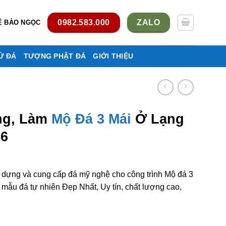
0982.583.000
ZALO
Ệ BẢO NGỌC
Ử ĐÁ
TƯỢNG PHẬT ĐÁ
GIỚI THIỆU
ng, Làm
Mộ Đá 3 Mái
Ở Lạng
26
y dựng và cung cấp đá mỹ nghệ cho công trình Mộ đá 3
ẫu đá tự nhiên Đẹp Nhất, Uy tín, chất lượng cao,
 mái ở Lạng Sơn rẻ đẹp số lượng