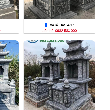
Mộ đá 3 mái 4217
0
Liên hệ: 0982.583.000