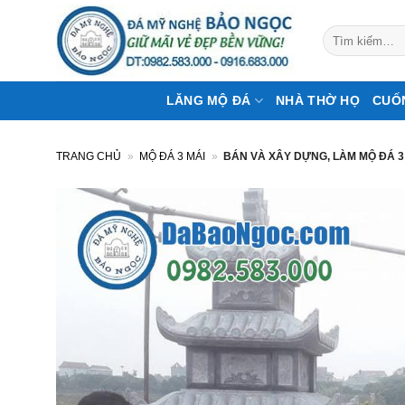
Bỏ
qua
Tìm
kiếm:
nội
dung
LĂNG MỘ ĐÁ
NHÀ THỜ HỌ
CUỐ
TRANG CHỦ
»
MỘ ĐÁ 3 MÁI
»
BÁN VÀ XÂY DỰNG, LÀM MỘ ĐÁ 3