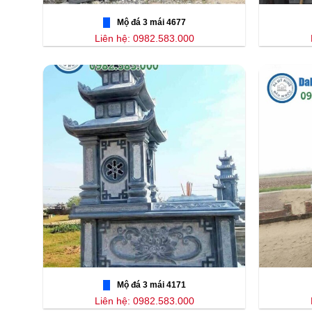
Mộ đá 3 mái 4677
Liên hệ: 0982.583.000
Mộ đá 3 mái 4171
Liên hệ: 0982.583.000