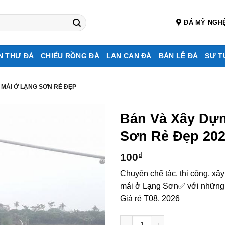
ĐÁ MỸ NGH
N THƯ ĐÁ
CHIẾU RỒNG ĐÁ
LAN CAN ĐÁ
BÀN LỄ ĐÁ
SƯ T
 MÁI Ở LẠNG SƠN RẺ ĐẸP
Bán Và Xây Dự
Sơn Rẻ Đẹp 20
100
₫
Chuyên chế tác, thi công, xâ
mái ở Lạng Sơn✅ với những m
Giá rẻ T08, 2026
Bán và xây dựng, làm Mộ đá 3