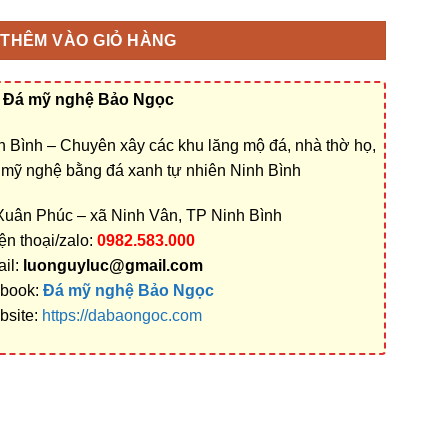
THÊM VÀO GIỎ HÀNG
Đá mỹ nghệ Bảo Ngọc
 Bình – Chuyên xây các khu lăng mộ đá, nhà thờ họ,
á mỹ nghệ bằng đá xanh tự nhiên Ninh Bình
 Xuân Phúc – xã Ninh Vân, TP Ninh Bình
ện thoại/zalo:
0982.583.000
il:
luonguyluc@gmail.com
book:
Đá mỹ nghệ Bảo Ngọc
bsite:
https://dabaongoc.com