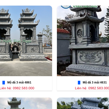
Mộ đá 3 mái 4861
Mộ đá 3 mái 4631
Liên hệ: 0982.583.000
Liên hệ: 0982.583.00