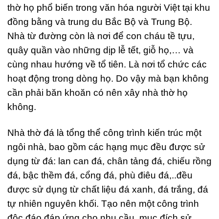
thờ họ phổ biến trong văn hóa người Việt tại khu
đồng bằng và trung du Bắc Bộ và Trung Bộ.
Nhà từ đường còn là nơi để con cháu tề tựu,
quây quần vào những dịp lễ tết, giỗ họ,… và
cùng nhau hướng về tổ tiên. Là nơi tổ chức các
hoạt động trong dòng họ. Do vậy mà bạn không
cần phải băn khoăn có nên xây nhà thờ họ
không.
Nhà thờ đá là tổng thể công trình kiến trúc một
ngôi nhà, bao gồm các hạng mục đều được sử
dụng từ đá: lan can đá, chân tảng đá, chiếu rồng
đá, bậc thềm đá, cổng đá, phù điêu đá,..đều
được sử dụng từ chất liệu đá xanh, đá trắng, đá
tự nhiên nguyên khối. Tạo nên một công trình
độc đáo đáp ứng cho nhu cầu, mục đích sử