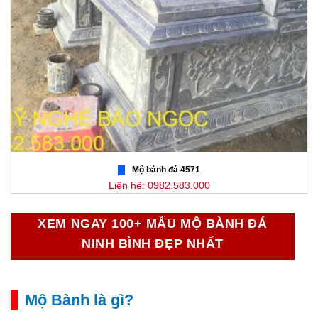
Mộ bành đá 4571
Liên hệ: 0982.583.000
XEM NGAY 100+ MẪU MỘ BÀNH ĐÁ
NINH BÌNH ĐẸP NHẤT
Mộ Bành là gì?