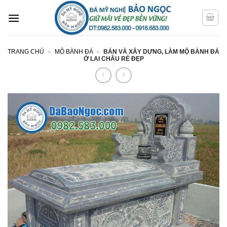
Bỏ
qua
nội
dung
TRANG CHỦ
»
MỘ BÀNH ĐÁ
»
BÁN VÀ XÂY DỰNG, LÀM MỘ BÀNH ĐÁ
Ở LAI CHÂU RẺ ĐẸP