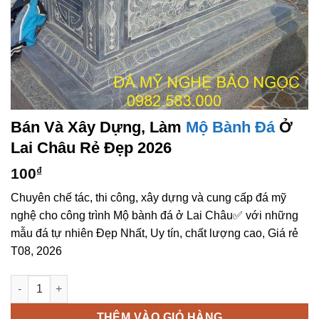
Bán Và Xây Dựng, Làm
Mộ Bành Đá
Ở
Lai Châu Rẻ Đẹp 2026
100
₫
Chuyên chế tác, thi công, xây dựng và cung cấp đá mỹ
nghệ cho công trình Mộ bành đá ở Lai Châu✅ với những
mẫu đá tự nhiên Đẹp Nhất, Uy tín, chất lượng cao, Giá rẻ
T08, 2026
Bán và xây dựng, làm Mộ bành đá ở Lai Châu rẻ đẹp số lượng
THÊM VÀO GIỎ HÀNG