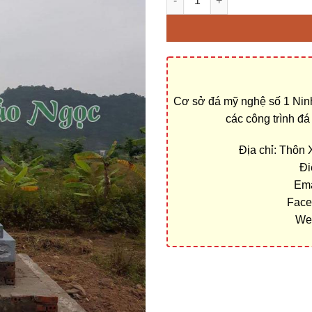
Cơ sở đá mỹ nghệ số 1 Ninh
các công trình đ
Địa chỉ: Thôn
Đi
Ema
Face
We