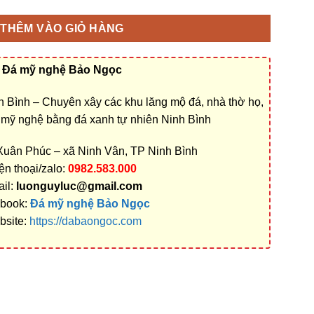
THÊM VÀO GIỎ HÀNG
Đá mỹ nghệ Bảo Ngọc
 Bình – Chuyên xây các khu lăng mộ đá, nhà thờ họ,
á mỹ nghệ bằng đá xanh tự nhiên Ninh Bình
 Xuân Phúc – xã Ninh Vân, TP Ninh Bình
ện thoại/zalo:
0982.583.000
il:
luonguyluc@gmail.com
book:
Đá mỹ nghệ Bảo Ngọc
bsite:
https://dabaongoc.com