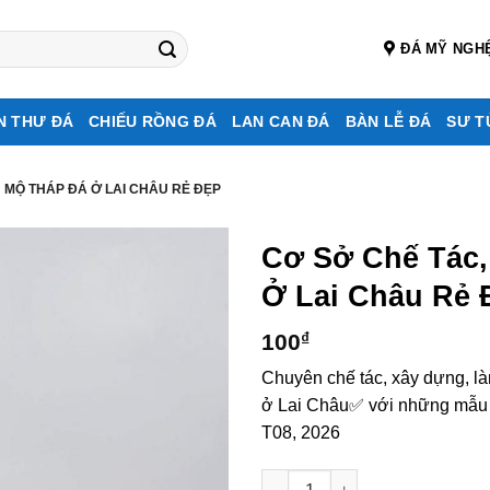
ĐÁ MỸ NGH
N THƯ ĐÁ
CHIẾU RỒNG ĐÁ
LAN CAN ĐÁ
BÀN LỄ ĐÁ
SƯ T
 MỘ THÁP ĐÁ Ở LAI CHÂU RẺ ĐẸP
Cơ Sở Chế Tác
Ở Lai Châu Rẻ 
100
₫
Chuyên chế tác, xây dựng, l
ở Lai Châu✅ với những mẫu đá
T08, 2026
Cơ sở chế tác, xây dựng, bán 