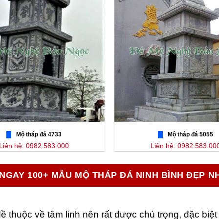
Mộ tháp đá 4733
Mộ tháp đá 5055
Liên hệ: 0982.583.000
Liên hệ: 0982.583.00
NGAY 100+ MẪU MỘ THÁP ĐÁ NINH BÌNH ĐẸP N
ề thuộc về tâm linh nên rất được chú trọng, đặc biệt 