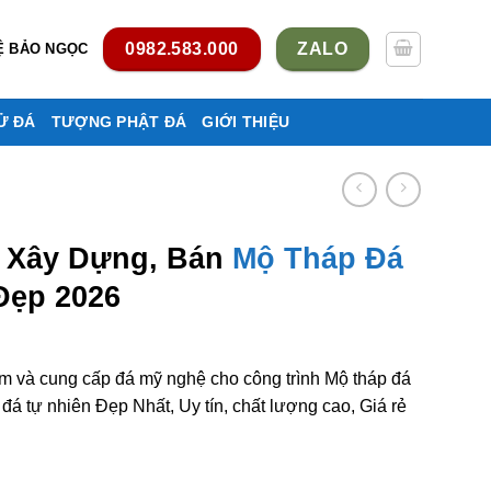
0982.583.000
ZALO
Ệ BẢO NGỌC
Ử ĐÁ
TƯỢNG PHẬT ĐÁ
GIỚI THIỆU
, Xây Dựng, Bán
Mộ Tháp Đá
Đẹp 2026
àm và cung cấp đá mỹ nghệ cho công trình Mộ tháp đá
 tự nhiên Đẹp Nhất, Uy tín, chất lượng cao, Giá rẻ
Mộ tháp đá ở Lai Châu rẻ đẹp số lượng