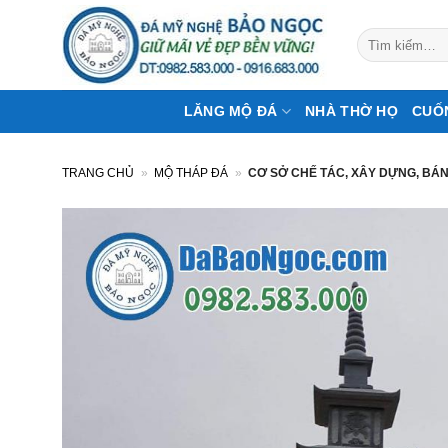
Bỏ
qua
Tìm
kiếm:
nội
dung
LĂNG MỘ ĐÁ
NHÀ THỜ HỌ
CUỐ
TRANG CHỦ
»
MỘ THÁP ĐÁ
»
CƠ SỞ CHẾ TÁC, XÂY DỰNG, BÁN