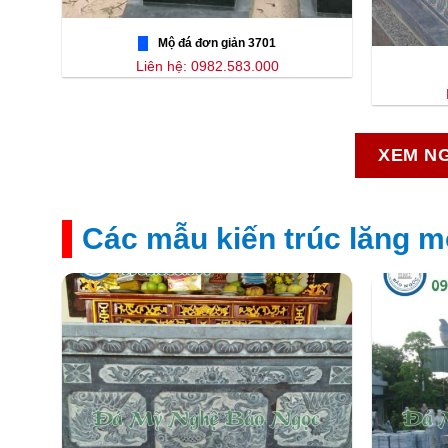
Mộ đá đơn giản 3701
Liên hệ: 0982.583.000
XEM NG
Các mẫu kiến trúc lăng m