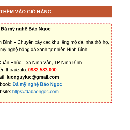
THÊM VÀO GIỎ HÀNG
Đá mỹ nghệ Bảo Ngọc
 Bình – Chuyên xây các khu lăng mộ đá, nhà thờ họ,
á mỹ nghệ bằng đá xanh tự nhiên Ninh Bình
 Xuân Phúc – xã Ninh Vân, TP Ninh Bình
ện thoại/zalo:
0982.583.000
il:
luonguyluc@gmail.com
book:
Đá mỹ nghệ Bảo Ngọc
bsite:
https://dabaongoc.com