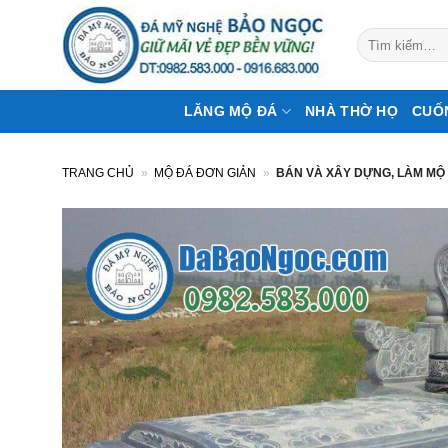
Bỏ
qua
Tìm
kiếm:
nội
dung
LĂNG MỘ ĐÁ
NHÀ THỜ HỌ
CUỐ
TRANG CHỦ
»
MỘ ĐÁ ĐƠN GIẢN
»
BÁN VÀ XÂY DỰNG, LÀM MỘ 