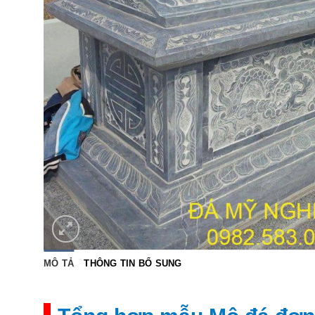
MÔ TẢ
THÔNG TIN BỔ SUNG