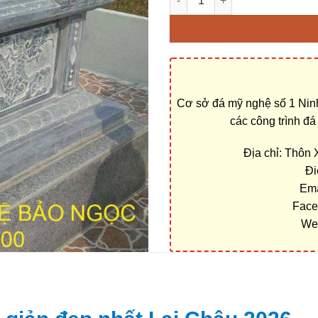
Cơ sở đá mỹ nghệ số 1 Ninh
các công trình đ
Địa chỉ: Thôn
Đi
Ema
Face
We