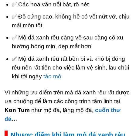
✅ Các hoa văn nổi bật, rõ nét
✅ Độ cứng cao, không hề có vết nứt vỡ, chịu
mài mòn tốt
✅ Mộ đá xanh rêu càng về sau càng có xu
hướng bóng mịn, đẹp mắt hơn
✅ Mộ đá xanh rêu rất bền bỉ và khó bị đóng
rêu nên rất tiện cho việc làm vệ sinh, lau chùi
khi tới ngày
tảo mộ
Vì những ưu điểm trên mà đá xanh rêu rất được
ưa chuộng để làm các công trình tâm linh tại
Kon Tum
như mộ đá, lăng mộ đá,
cuốn thư
đá
…
Nhược điểm khi làm mộ đá xanh rêu