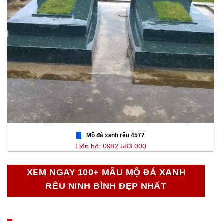
Mộ đá xanh rêu 4577
Liên hệ: 0982.583.000
XEM NGAY 100+ MẪU MỘ ĐÁ XANH
RÊU NINH BÌNH ĐẸP NHẤT