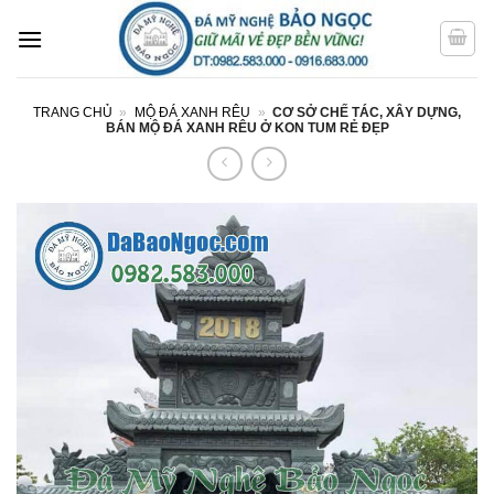
Bỏ
qua
nội
dung
TRANG CHỦ
»
MỘ ĐÁ XANH RÊU
»
CƠ SỞ CHẾ TÁC, XÂY DỰNG,
BÁN MỘ ĐÁ XANH RÊU Ở KON TUM RẺ ĐẸP