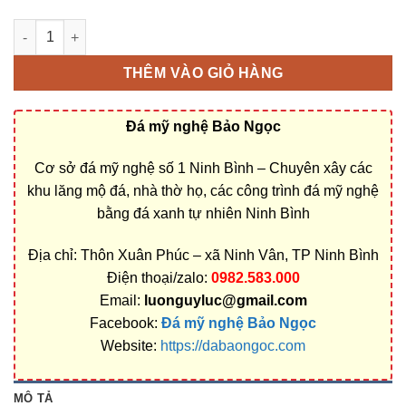
Cơ sở chế tác, xây dựng, bán Mộ đá xanh rêu ở Kon Tum rẻ đẹ
THÊM VÀO GIỎ HÀNG
Đá mỹ nghệ Bảo Ngọc
Cơ sở đá mỹ nghệ số 1 Ninh Bình – Chuyên xây các
khu lăng mộ đá, nhà thờ họ, các công trình đá mỹ nghệ
bằng đá xanh tự nhiên Ninh Bình
Địa chỉ: Thôn Xuân Phúc – xã Ninh Vân, TP Ninh Bình
Điện thoại/zalo:
0982.583.000
Email:
luonguyluc@gmail.com
Facebook:
Đá mỹ nghệ Bảo Ngọc
Website:
https://dabaongoc.com
MÔ TẢ