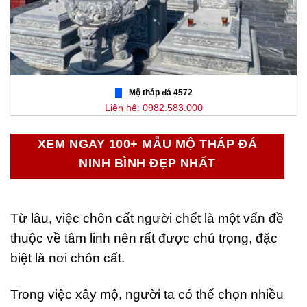
Mộ tháp đá 4572
Liên hệ: 0982.583.000
XEM NGAY 100+ MẪU MỘ THÁP ĐÁ
NINH BÌNH ĐẸP NHẤT
Từ lâu, việc chôn cất người chết là một vấn đề
thuộc về tâm linh nên rất được chú trọng, đặc
biệt là nơi chôn cất.
Trong việc xây mộ, người ta có thể chọn nhiều