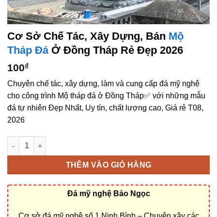
Cơ Sở Chế Tác, Xây Dựng, Bán
Mộ
Tháp Đá
Ở Đồng Tháp Rẻ Đẹp 2026
100
₫
Chuyên chế tác, xây dựng, làm và cung cấp đá mỹ nghệ
cho công trình Mộ tháp đá ở Đồng Tháp✅ với những mẫu
đá tự nhiên Đẹp Nhất, Uy tín, chất lượng cao, Giá rẻ T08,
2026
Cơ sở chế tác, xây dựng, bán Mộ tháp đá ở Đồng Tháp rẻ đẹp 
THÊM VÀO GIỎ HÀNG
Đá mỹ nghệ Bảo Ngọc
Cơ sở đá mỹ nghệ số 1 Ninh Bình – Chuyên xây các