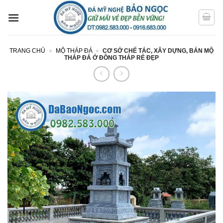
Bỏ
qua
nội
dung
TRANG CHỦ
»
MỘ THÁP ĐÁ
»
CƠ SỞ CHẾ TÁC, XÂY DỰNG, BÁN MỘ
THÁP ĐÁ Ở ĐỒNG THÁP RẺ ĐẸP