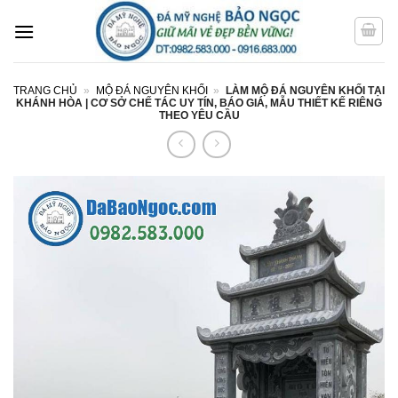
Bỏ
qua
nội
dung
TRANG CHỦ
»
MỘ ĐÁ NGUYÊN KHỐI
»
LÀM MỘ ĐÁ NGUYÊN KHỐI TẠI
KHÁNH HÒA | CƠ SỞ CHẾ TÁC UY TÍN, BÁO GIÁ, MẪU THIẾT KẾ RIÊNG
THEO YÊU CẦU