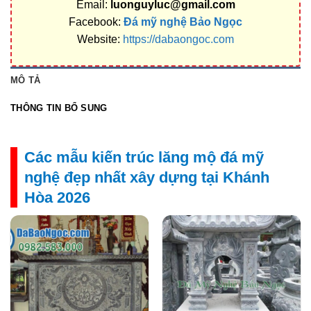
Email:
luonguyluc@gmail.com
Facebook:
Đá mỹ nghệ Bảo Ngọc
Website:
https://dabaongoc.com
MÔ TẢ
THÔNG TIN BỔ SUNG
Các mẫu kiến trúc lăng mộ đá mỹ
nghệ đẹp nhất xây dựng tại Khánh
Hòa 2026