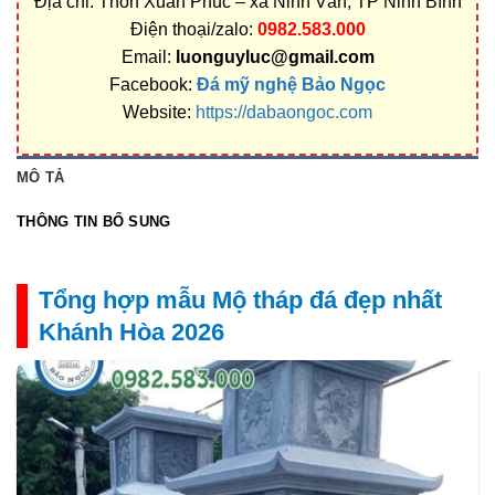
Địa chỉ: Thôn Xuân Phúc – xã Ninh Vân, TP Ninh Bình
Điện thoại/zalo:
0982.583.000
Email:
luonguyluc@gmail.com
Facebook:
Đá mỹ nghệ Bảo Ngọc
Website:
https://dabaongoc.com
MÔ TẢ
THÔNG TIN BỔ SUNG
Tổng hợp mẫu Mộ tháp đá đẹp nhất
Khánh Hòa 2026