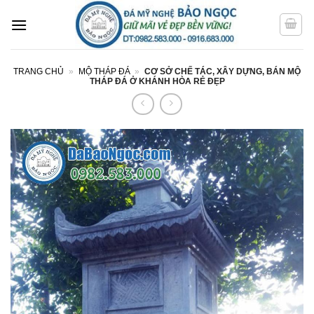
Bỏ
qua
nội
dung
TRANG CHỦ
»
MỘ THÁP ĐÁ
»
CƠ SỞ CHẾ TÁC, XÂY DỰNG, BÁN MỘ
THÁP ĐÁ Ở KHÁNH HÒA RẺ ĐẸP