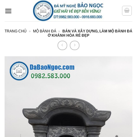
Bỏ
qua
nội
dung
TRANG CHỦ
»
MỘ BÀNH ĐÁ
»
BÁN VÀ XÂY DỰNG, LÀM MỘ BÀNH ĐÁ
Ở KHÁNH HÒA RẺ ĐẸP