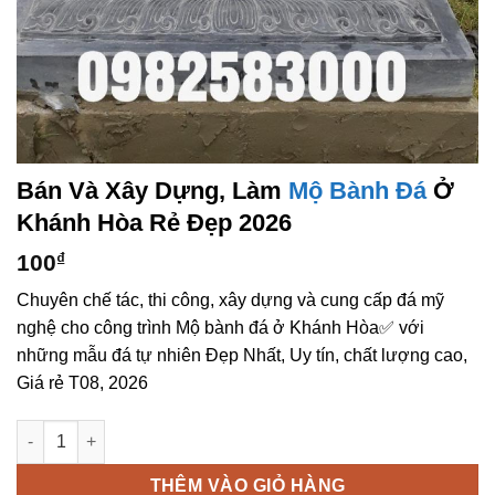
Bán Và Xây Dựng, Làm
Mộ Bành Đá
Ở
Khánh Hòa Rẻ Đẹp 2026
100
₫
Chuyên chế tác, thi công, xây dựng và cung cấp đá mỹ
nghệ cho công trình Mộ bành đá ở Khánh Hòa✅ với
những mẫu đá tự nhiên Đẹp Nhất, Uy tín, chất lượng cao,
Giá rẻ T08, 2026
Bán và xây dựng, làm Mộ bành đá ở Khánh Hòa rẻ đẹp số lượn
THÊM VÀO GIỎ HÀNG