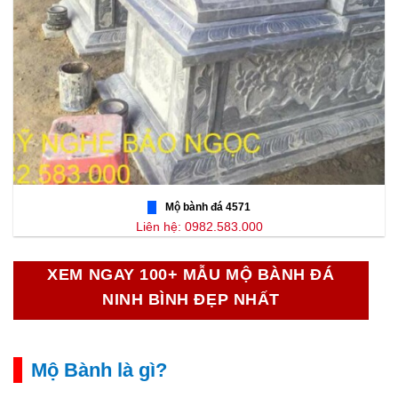
Mộ bành đá 4571
Liên hệ: 0982.583.000
XEM NGAY 100+ MẪU MỘ BÀNH ĐÁ
NINH BÌNH ĐẸP NHẤT
Mộ Bành là gì?