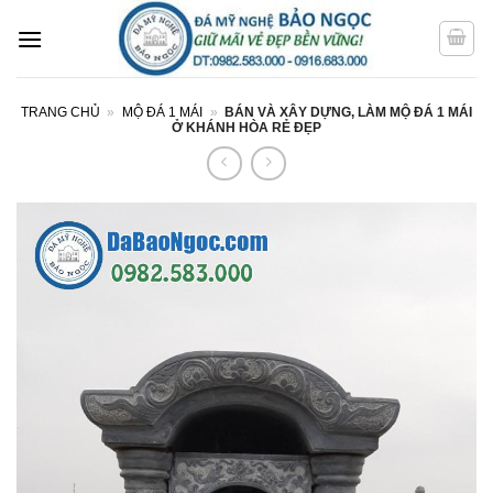
Bỏ
qua
nội
dung
TRANG CHỦ
»
MỘ ĐÁ 1 MÁI
»
BÁN VÀ XÂY DỰNG, LÀM MỘ ĐÁ 1 MÁI
Ở KHÁNH HÒA RẺ ĐẸP