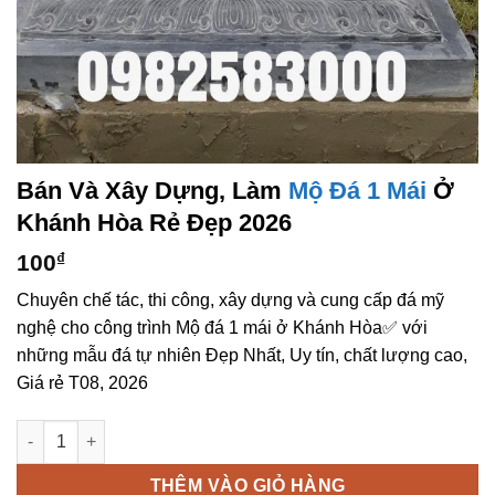
Bán Và Xây Dựng, Làm
Mộ Đá 1 Mái
Ở
Khánh Hòa Rẻ Đẹp 2026
100
₫
Chuyên chế tác, thi công, xây dựng và cung cấp đá mỹ
nghệ cho công trình Mộ đá 1 mái ở Khánh Hòa✅ với
những mẫu đá tự nhiên Đẹp Nhất, Uy tín, chất lượng cao,
Giá rẻ T08, 2026
Bán và xây dựng, làm Mộ đá 1 mái ở Khánh Hòa rẻ đẹp số lượ
THÊM VÀO GIỎ HÀNG