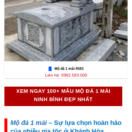
Mộ đá 1 mái 4583
Liên hệ: 0982.583.000
XEM NGAY 100+ MẪU MỘ ĐÁ 1 MÁI
NINH BÌNH ĐẸP NHẤT
Mộ đá 1 mái
– Sự lựa chọn hoàn hảo
của nhiều gia tộc ở Khánh Hòa