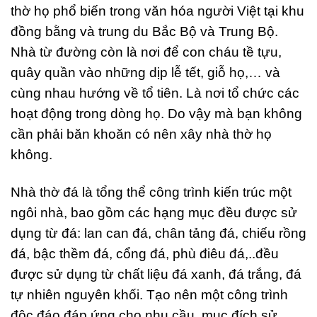
thờ họ phổ biến trong văn hóa người Việt tại khu
đồng bằng và trung du Bắc Bộ và Trung Bộ.
Nhà từ đường còn là nơi để con cháu tề tựu,
quây quần vào những dịp lễ tết, giỗ họ,… và
cùng nhau hướng về tổ tiên. Là nơi tổ chức các
hoạt động trong dòng họ. Do vậy mà bạn không
cần phải băn khoăn có nên xây nhà thờ họ
không.
Nhà thờ đá là tổng thể công trình kiến trúc một
ngôi nhà, bao gồm các hạng mục đều được sử
dụng từ đá: lan can đá, chân tảng đá, chiếu rồng
đá, bậc thềm đá, cổng đá, phù điêu đá,..đều
được sử dụng từ chất liệu đá xanh, đá trắng, đá
tự nhiên nguyên khối. Tạo nên một công trình
độc đáo đáp ứng cho nhu cầu, mục đích sử