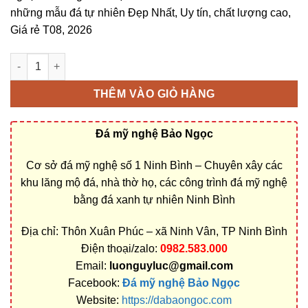
những mẫu đá tự nhiên Đẹp Nhất, Uy tín, chất lượng cao,
Giá rẻ T08, 2026
Bán và xây dựng, làm Mộ đá 2 mái ở TP Hồ Chí Minh rẻ đẹp số
THÊM VÀO GIỎ HÀNG
Đá mỹ nghệ Bảo Ngọc
Cơ sở đá mỹ nghệ số 1 Ninh Bình – Chuyên xây các
khu lăng mộ đá, nhà thờ họ, các công trình đá mỹ nghệ
bằng đá xanh tự nhiên Ninh Bình
Địa chỉ: Thôn Xuân Phúc – xã Ninh Vân, TP Ninh Bình
Điện thoại/zalo:
0982.583.000
Email:
luonguyluc@gmail.com
Facebook:
Đá mỹ nghệ Bảo Ngọc
Website:
https://dabaongoc.com