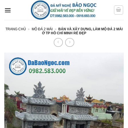
Bỏ
qua
nội
dung
TRANG CHỦ
»
MỘ ĐÁ 2 MÁI
»
BÁN VÀ XÂY DỰNG, LÀM MỘ ĐÁ 2 MÁI
Ở TP HỒ CHÍ MINH RẺ ĐẸP