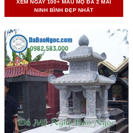
XEM NGAY 100+ MẪU MỘ ĐÁ 2 MÁI
NINH BÌNH ĐẸP NHẤT