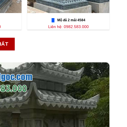
Mộ đá 2 mái 4584
0
Liên hệ: 0982.583.000
HẤT