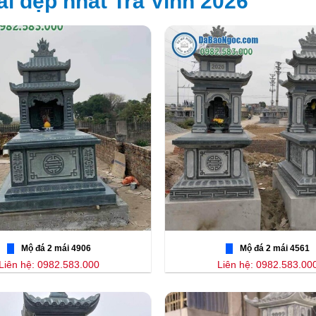
i đẹp nhất Trà Vinh 2026
Mộ đá 2 mái 4906
Mộ đá 2 mái 4561
Liên hệ: 0982.583.000
Liên hệ: 0982.583.00