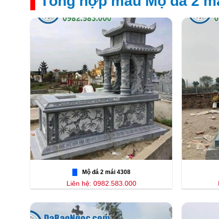
Tổng hợp mẫu Mộ đá 2 má
Mộ đá 2 mái 4308
Liên hệ: 0982.583.000