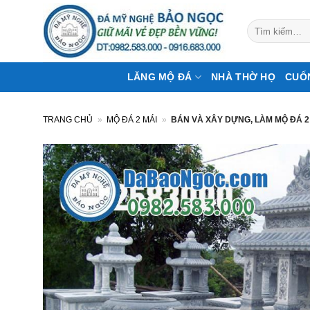
Bỏ
qua
Tìm
kiếm:
nội
dung
LĂNG MỘ ĐÁ
NHÀ THỜ HỌ
CUỐ
TRANG CHỦ
»
MỘ ĐÁ 2 MÁI
»
BÁN VÀ XÂY DỰNG, LÀM MỘ ĐÁ 2