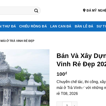
ĐÁ MỸ NGH
N THƯ ĐÁ
CHIẾU RỒNG ĐÁ
LAN CAN ĐÁ
BÀN LỄ ĐÁ
SƯ T
 MÁI Ở TRÀ VINH RẺ ĐẸP
Bán Và Xây Dự
Vinh Rẻ Đẹp 20
100
₫
Chuyên chế tác, thi công, xâ
mái ở Trà Vinh✅ với những mẫ
rẻ T08, 2026
Bán và xây dựng, làm Mộ đá 2 