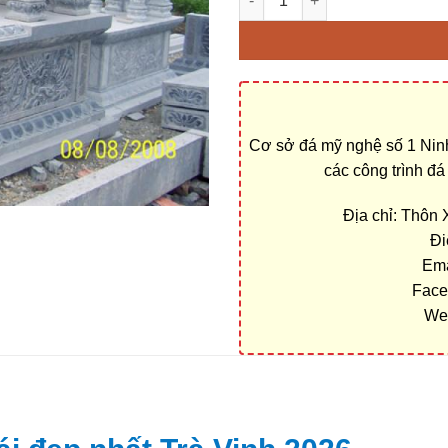
Cơ sở đá mỹ nghệ số 1 Ninh
các công trình đ
Địa chỉ: Thôn
Đi
Ema
Face
We