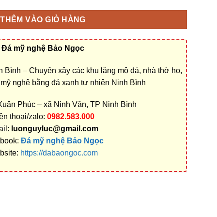
THÊM VÀO GIỎ HÀNG
Đá mỹ nghệ Bảo Ngọc
 Bình – Chuyên xây các khu lăng mộ đá, nhà thờ họ,
á mỹ nghệ bằng đá xanh tự nhiên Ninh Bình
 Xuân Phúc – xã Ninh Vân, TP Ninh Bình
ện thoại/zalo:
0982.583.000
il:
luonguyluc@gmail.com
book:
Đá mỹ nghệ Bảo Ngọc
bsite:
https://dabaongoc.com