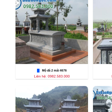
Mộ đá 2 mái 4676
Liên hệ: 0982.583.000