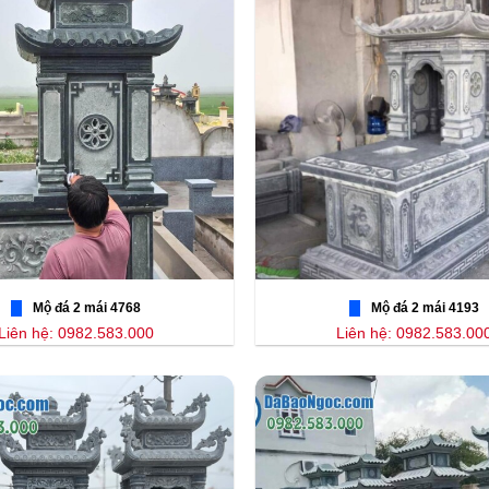
Mộ đá 2 mái 4768
Mộ đá 2 mái 4193
Liên hệ: 0982.583.000
Liên hệ: 0982.583.00