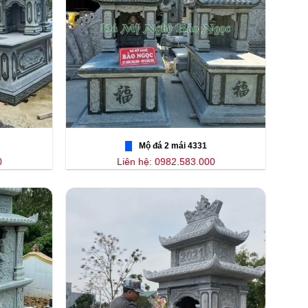
Mộ đá 2 mái 4331
0
Liên hệ: 0982.583.000