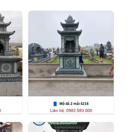
Mộ đá 2 mái 4216
0
Liên hệ: 0982.583.000