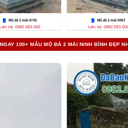
Mộ đá 2 mái 4745
Mộ đá 2 mái 5067
Liên hệ: 0982.583.000
Liên hệ: 0982.583.00
NGAY 100+ MẪU MỘ ĐÁ 2 MÁI NINH BÌNH ĐẸP N