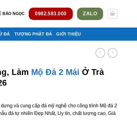
0982.583.000
ZALO
Ệ BẢO NGỌC
Ử ĐÁ
TƯỢNG PHẬT ĐÁ
GIỚI THIỆU
ng, Làm
Mộ Đá 2 Mái
Ở Trà
26
y dựng và cung cấp đá mỹ nghệ cho công trình Mộ đá 2
u đá tự nhiên Đẹp Nhất, Uy tín, chất lượng cao, Giá
mái ở Trà Vinh rẻ đẹp số lượng