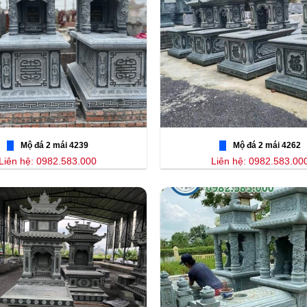
Mộ đá 2 mái 4239
Mộ đá 2 mái 4262
Liên hệ: 0982.583.000
Liên hệ: 0982.583.00