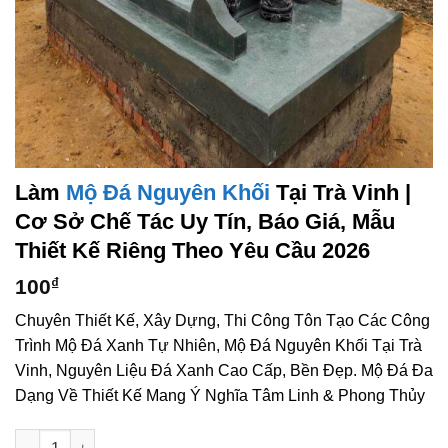
Làm
Mộ Đá Nguyên Khối
Tại Trà Vinh |
Cơ Sở Chế Tác Uy Tín, Báo Giá, Mẫu
Thiết Kế Riêng Theo Yêu Cầu 2026
100
₫
Chuyên Thiết Kế, Xây Dựng, Thi Công Tôn Tạo Các Công
Trình Mộ Đá Xanh Tự Nhiên, Mộ Đá Nguyên Khối Tại Trà
Vinh, Nguyên Liệu Đá Xanh Cao Cấp, Bền Đẹp. Mộ Đá Đa
Dạng Về Thiết Kế Mang Ý Nghĩa Tâm Linh & Phong Thủy
Làm mộ đá nguyên khối tại Trà Vinh | Cơ sở chế tác uy tín, báo