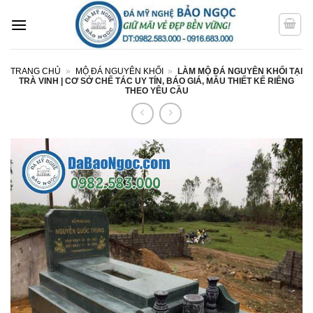
Bỏ
qua
nội
dung
TRANG CHỦ
»
MỘ ĐÁ NGUYÊN KHỐI
»
LÀM MỘ ĐÁ NGUYÊN KHỐI TẠI
TRÀ VINH | CƠ SỞ CHẾ TÁC UY TÍN, BÁO GIÁ, MẪU THIẾT KẾ RIÊNG
THEO YÊU CẦU