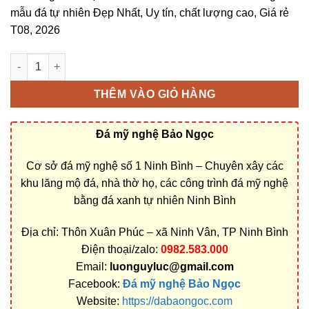
mẫu đá tự nhiên Đẹp Nhất, Uy tín, chất lượng cao, Giá rẻ
T08, 2026
Cơ sở chế tác, xây dựng, bán Mộ đá xanh rêu ở Trà Vinh rẻ đẹ
THÊM VÀO GIỎ HÀNG
Đá mỹ nghệ Bảo Ngọc
Cơ sở đá mỹ nghệ số 1 Ninh Bình – Chuyên xây các
khu lăng mộ đá, nhà thờ họ, các công trình đá mỹ nghệ
bằng đá xanh tự nhiên Ninh Bình
Địa chỉ: Thôn Xuân Phúc – xã Ninh Vân, TP Ninh Bình
Điện thoại/zalo:
0982.583.000
Email:
luonguyluc@gmail.com
Facebook:
Đá mỹ nghệ Bảo Ngọc
Website:
https://dabaongoc.com