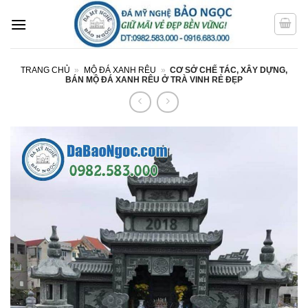
Bỏ
qua
nội
dung
TRANG CHỦ
»
MỘ ĐÁ XANH RÊU
»
CƠ SỞ CHẾ TÁC, XÂY DỰNG,
BÁN MỘ ĐÁ XANH RÊU Ở TRÀ VINH RẺ ĐẸP