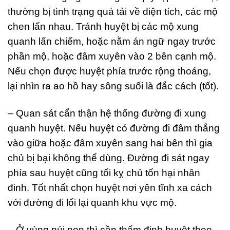
thường bị tình trạng quá tải về diện tích, các mộ
chen lấn nhau. Tránh huyệt bị các mộ xung
quanh lấn chiếm, hoặc nằm án ngữ ngay trước
phần mộ, hoặc đâm xuyên vào 2 bên cạnh mộ.
Nếu chọn được huyệt phía trước rộng thoáng,
lại nhìn ra ao hồ hay sông suối là đắc cách (tốt).
– Quan sát cẩn thận hệ thống đường đi xung
quanh huyệt. Nếu huyệt có đường đi đâm thẳng
vào giữa hoặc đâm xuyên sang hai bên thì gia
chủ bị bại không thể dùng. Đường đi sát ngay
phía sau huyệt cũng tối kỵ chủ tổn hại nhân
đinh. Tốt nhất chọn huyệt nơi yên tĩnh xa cách
với đường đi lối lại quanh khu vực mộ.
– Ở vùng núi non thì cần thẩm định huyệt theo