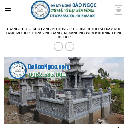
Bỏ
qua
nội
dung
TRANG CHỦ
»
KHU LĂNG MỘ DÒNG HỌ
»
ĐỊA CHỈ CƠ SỞ XÂY KHU
LĂNG MỘ ĐẸP Ở TRÀ VINH BẰNG ĐÁ XANH NGUYÊN KHỐI NINH BÌNH
RẺ ĐẸP