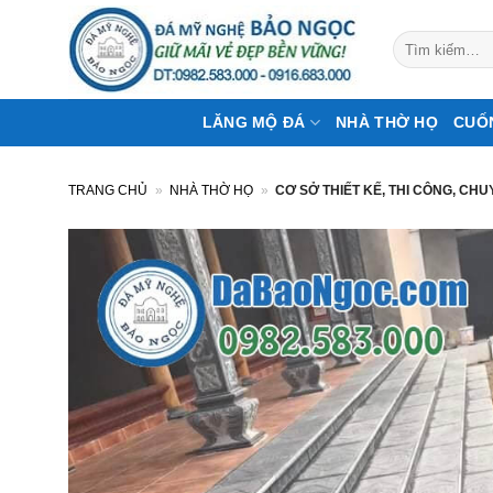
Bỏ
qua
Tìm
kiếm:
nội
dung
LĂNG MỘ ĐÁ
NHÀ THỜ HỌ
CUỐ
TRANG CHỦ
»
NHÀ THỜ HỌ
»
CƠ SỞ THIẾT KẾ, THI CÔNG, CH