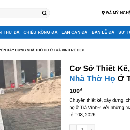
ĐÁ MỸ NGH
N THƯ ĐÁ
CHIẾU RỒNG ĐÁ
LAN CAN ĐÁ
BÀN LỄ ĐÁ
SƯ T
UYÊN XÂY DỰNG NHÀ THỜ HỌ Ở TRÀ VINH RẺ ĐẸP
Cơ Sở Thiết Kế
Nhà Thờ Họ
Ở T
100
₫
Chuyên thiết kế, xây dựng, c
họ ở Trà Vinh✅ với những mẫu
rẻ T08, 2026
Cơ sở thiết kế, thi công, chu