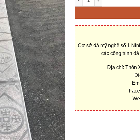
Cơ sở đá mỹ nghệ số 1 Ninh
các công trình đ
Địa chỉ: Thôn
Đi
Ema
Face
We