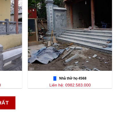
Nhà thờ họ 4568
0
Liên hệ: 0982.583.000
HẤT