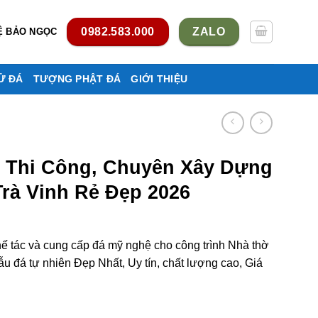
0982.583.000
ZALO
Ệ BẢO NGỌC
Ử ĐÁ
TƯỢNG PHẬT ĐÁ
GIỚI THIỆU
, Thi Công, Chuyên Xây Dựng
rà Vinh Rẻ Đẹp 2026
hế tác và cung cấp đá mỹ nghệ cho công trình Nhà thờ
 đá tự nhiên Đẹp Nhất, Uy tín, chất lượng cao, Giá
yên xây dựng Nhà thờ họ ở Trà Vinh rẻ đẹp số lượng