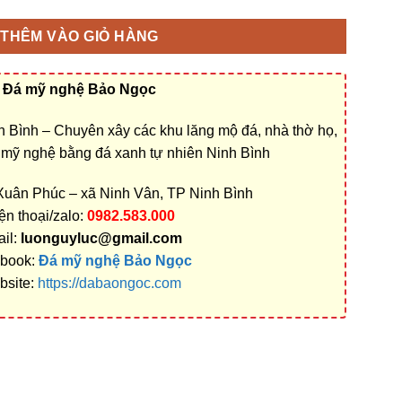
THÊM VÀO GIỎ HÀNG
Đá mỹ nghệ Bảo Ngọc
 Bình – Chuyên xây các khu lăng mộ đá, nhà thờ họ,
á mỹ nghệ bằng đá xanh tự nhiên Ninh Bình
 Xuân Phúc – xã Ninh Vân, TP Ninh Bình
ện thoại/zalo:
0982.583.000
il:
luonguyluc@gmail.com
book:
Đá mỹ nghệ Bảo Ngọc
bsite:
https://dabaongoc.com