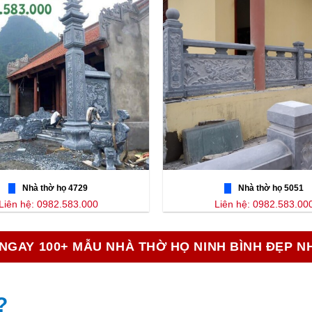
Nhà thờ họ 4729
Nhà thờ họ 5051
Liên hệ: 0982.583.000
Liên hệ: 0982.583.00
NGAY 100+ MẪU NHÀ THỜ HỌ NINH BÌNH ĐẸP N
?