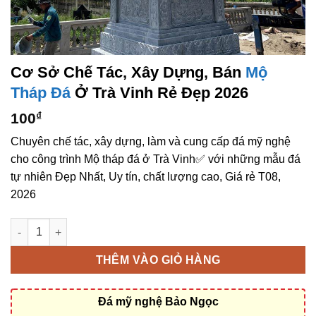
Cơ Sở Chế Tác, Xây Dựng, Bán
Mộ
Tháp Đá
Ở Trà Vinh Rẻ Đẹp 2026
100
₫
Chuyên chế tác, xây dựng, làm và cung cấp đá mỹ nghệ
cho công trình Mộ tháp đá ở Trà Vinh✅ với những mẫu đá
tự nhiên Đẹp Nhất, Uy tín, chất lượng cao, Giá rẻ T08,
2026
Cơ sở chế tác, xây dựng, bán Mộ tháp đá ở Trà Vinh rẻ đẹp số
THÊM VÀO GIỎ HÀNG
Đá mỹ nghệ Bảo Ngọc