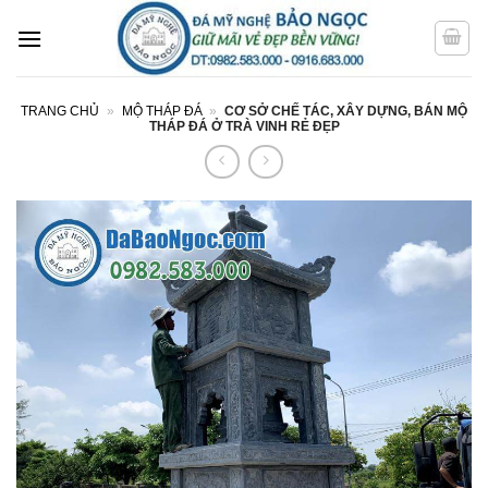
Bỏ
qua
nội
dung
TRANG CHỦ
»
MỘ THÁP ĐÁ
»
CƠ SỞ CHẾ TÁC, XÂY DỰNG, BÁN MỘ
THÁP ĐÁ Ở TRÀ VINH RẺ ĐẸP