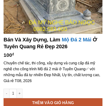
Bán Và Xây Dựng, Làm
Mộ Đá 2 Mái
Ở
Tuyên Quang Rẻ Đẹp 2026
100
₫
Chuyên chế tác, thi công, xây dựng và cung cấp đá mỹ
nghệ cho công trình Mộ đá 2 mái ở Tuyên Quang✅ với
những mẫu đá tự nhiên Đẹp Nhất, Uy tín, chất lượng cao,
Giá rẻ T08, 2026
Bán và xây dựng, làm Mộ đá 2 mái ở Tuyên Quang rẻ đẹp số l
THÊM VÀO GIỎ HÀNG