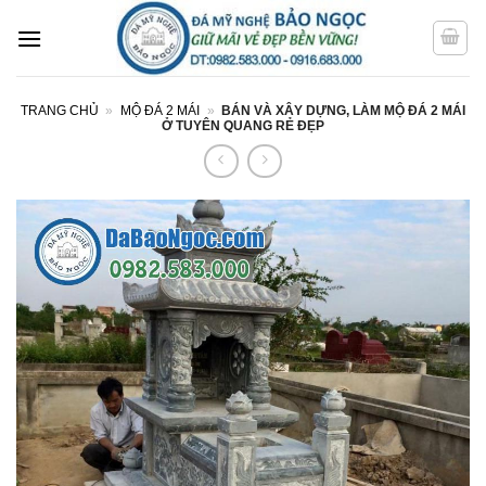
Bỏ
qua
nội
dung
TRANG CHỦ
»
MỘ ĐÁ 2 MÁI
»
BÁN VÀ XÂY DỰNG, LÀM MỘ ĐÁ 2 MÁI
Ở TUYÊN QUANG RẺ ĐẸP