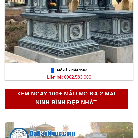
Mộ đá 2 mái 4584
Liên hệ: 0982.583.000
XEM NGAY 100+ MẪU MỘ ĐÁ 2 MÁI
NINH BÌNH ĐẸP NHẤT