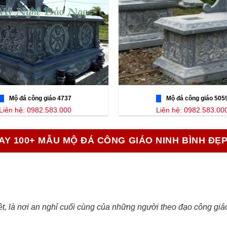
Mộ đá công giáo 4737
Mộ đá công giáo 505
Liên hệ: 0982.583.000
Liên hệ: 0982.583.00
AY 100+ MẪU MỘ ĐÁ CÔNG GIÁO NINH BÌNH ĐẸ
iệt, là nơi an nghỉ cuối cùng của những người theo đạo công gi