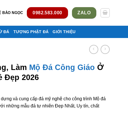
0982.583.000
ZALO
Ệ BẢO NGỌC
Ử ĐÁ
TƯỢNG PHẬT ĐÁ
GIỚI THIỆU
ng, Làm
Mộ Đá Công Giáo
Ở
ẻ Đẹp 2026
y dựng và cung cấp đá mỹ nghệ cho công trình Mộ đá
i những mẫu đá tự nhiên Đẹp Nhất, Uy tín, chất
ông giáo ở Tuyên Quang rẻ đẹp số lượng