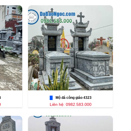
4
Mộ đá công giáo 4323
0
Liên hệ: 0982.583.000