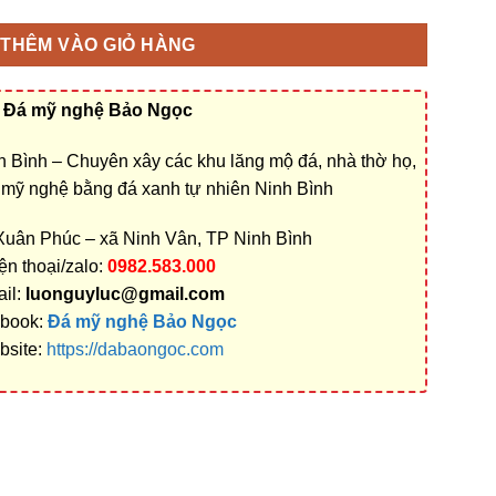
THÊM VÀO GIỎ HÀNG
Đá mỹ nghệ Bảo Ngọc
 Bình – Chuyên xây các khu lăng mộ đá, nhà thờ họ,
á mỹ nghệ bằng đá xanh tự nhiên Ninh Bình
 Xuân Phúc – xã Ninh Vân, TP Ninh Bình
ện thoại/zalo:
0982.583.000
il:
luonguyluc@gmail.com
book:
Đá mỹ nghệ Bảo Ngọc
bsite:
https://dabaongoc.com