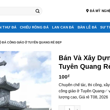
ĐÁ MỸ NGH
N THƯ ĐÁ
CHIẾU RỒNG ĐÁ
LAN CAN ĐÁ
BÀN LỄ ĐÁ
SƯ T
Ộ ĐÁ CÔNG GIÁO Ở TUYÊN QUANG RẺ ĐẸP
Bán Và Xây Dự
Tuyên Quang R
100
₫
Chuyên chế tác, thi công, xâ
công giáo ở Tuyên Quang✅ vớ
lượng cao, Giá rẻ T08, 2026
Bán và xây dựng, làm Mộ đá c