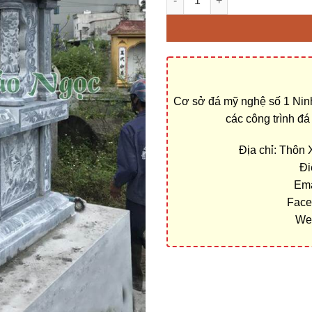
Cơ sở đá mỹ nghệ số 1 Ninh
các công trình đ
Địa chỉ: Thôn
Đi
Ema
Face
We