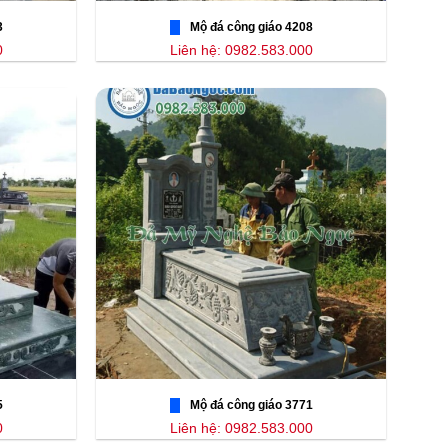
3
Mộ đá công giáo 4208
0
Liên hệ: 0982.583.000
5
Mộ đá công giáo 3771
0
Liên hệ: 0982.583.000