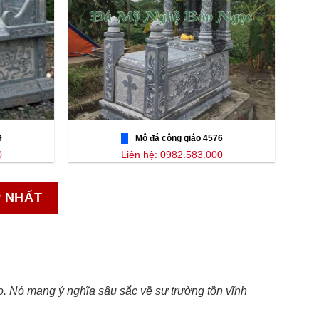
9
Mộ đá công giáo 4576
0
Liên hệ: 0982.583.000
P NHẤT
áo. Nó mang ý nghĩa sâu sắc về sự trường tồn vĩnh