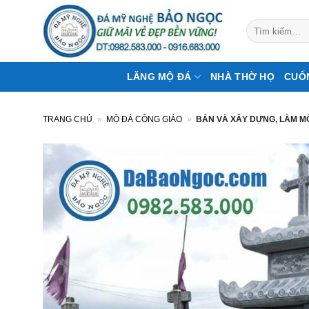
Bỏ
qua
Tìm
kiếm:
nội
dung
LĂNG MỘ ĐÁ
NHÀ THỜ HỌ
CUỐ
TRANG CHỦ
»
MỘ ĐÁ CÔNG GIÁO
»
BÁN VÀ XÂY DỰNG, LÀM M