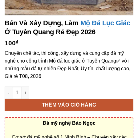
Bán Và Xây Dựng, Làm
Mộ Đá Lục Giác
Ở Tuyên Quang Rẻ Đẹp 2026
100
₫
Chuyên chế tác, thi công, xây dựng và cung cấp đá mỹ
nghệ cho công trình Mộ đá lục giác ở Tuyên Quang✅ với
những mẫu đá tự nhiên Đẹp Nhất, Uy tín, chất lượng cao,
Giá rẻ T08, 2026
Bán và xây dựng, làm Mộ đá lục giác ở Tuyên Quang rẻ đẹp số
THÊM VÀO GIỎ HÀNG
Đá mỹ nghệ Bảo Ngọc
Cơ sở đá mỹ nghệ số 1 Ninh Bình – Chuyên xây các