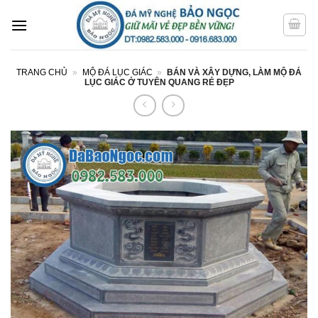
Bỏ
qua
nội
dung
TRANG CHỦ
»
MỘ ĐÁ LỤC GIÁC
»
BÁN VÀ XÂY DỰNG, LÀM MỘ ĐÁ
LỤC GIÁC Ở TUYÊN QUANG RẺ ĐẸP