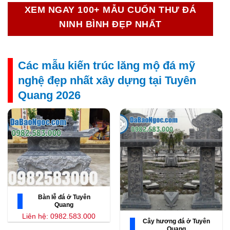
XEM NGAY 100+ MẪU CUỐN THƯ ĐÁ
NINH BÌNH ĐẸP NHẤT
Các mẫu kiến trúc lăng mộ đá mỹ
nghệ đẹp nhất xây dựng tại Tuyên
Quang 2026
Bàn lễ đá ở Tuyên
Quang
Liên hệ: 0982.583.000
Cây hương đá ở Tuyên
Quang