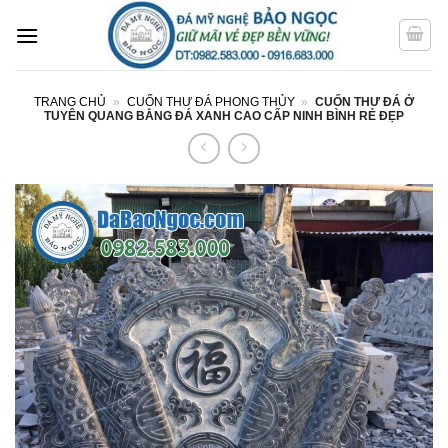
Bỏ
qua
nội
dung
TRANG CHỦ
»
CUỐN THƯ ĐÁ PHONG THỦY
»
CUỐN THƯ ĐÁ Ở
TUYÊN QUANG BẰNG ĐÁ XANH CAO CẤP NINH BÌNH RẺ ĐẸP