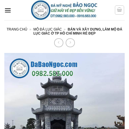
Bỏ
qua
nội
dung
TRANG CHỦ
»
MỘ ĐÁ LỤC GIÁC
»
BÁN VÀ XÂY DỰNG, LÀM MỘ ĐÁ
LỤC GIÁC Ở TP HỒ CHÍ MINH RẺ ĐẸP