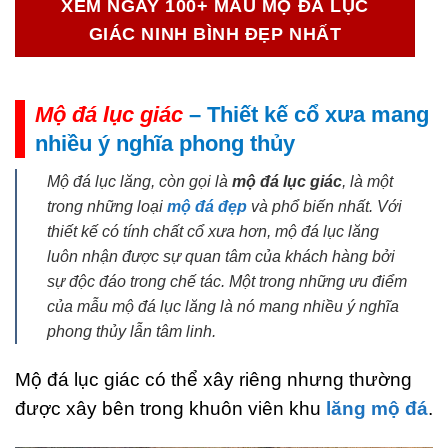
XEM NGAY 100+ MẪU MỘ ĐÁ LỤC
GIÁC NINH BÌNH ĐẸP NHẤT
Mộ đá lục giác
– Thiết kế cổ xưa mang
nhiều ý nghĩa phong thủy
Mộ đá lục lăng, còn gọi là
mộ đá lục giác
, là một
trong những loại
mộ đá đẹp
và phổ biến nhất. Với
thiết kế có tính chất cổ xưa hơn, mộ đá lục lăng
luôn nhận được sự quan tâm của khách hàng bởi
sự độc đáo trong chế tác. Một trong những ưu điểm
của mẫu mộ đá lục lăng là nó mang nhiều ý nghĩa
phong thủy lẫn tâm linh.
Mộ đá lục giác có thể xây riêng nhưng thường
được xây bên trong khuôn viên khu
lăng mộ đá
.