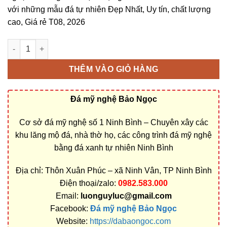
với những mẫu đá tự nhiên Đẹp Nhất, Uy tín, chất lượng
cao, Giá rẻ T08, 2026
Bán và xây dựng, làm Mộ đá lục giác ở TP Hồ Chí Minh rẻ đẹp 
THÊM VÀO GIỎ HÀNG
Đá mỹ nghệ Bảo Ngọc
Cơ sở đá mỹ nghệ số 1 Ninh Bình – Chuyên xây các
khu lăng mộ đá, nhà thờ họ, các công trình đá mỹ nghệ
bằng đá xanh tự nhiên Ninh Bình
Địa chỉ: Thôn Xuân Phúc – xã Ninh Vân, TP Ninh Bình
Điện thoại/zalo:
0982.583.000
Email:
luonguyluc@gmail.com
Facebook:
Đá mỹ nghệ Bảo Ngọc
Website:
https://dabaongoc.com