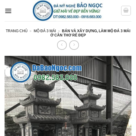
Bỏ
qua
nội
dung
TRANG CHỦ
»
MỘ ĐÁ 3 MÁI
»
BÁN VÀ XÂY DỰNG, LÀM MỘ ĐÁ 3 MÁI
Ở CẦN THƠ RẺ ĐẸP