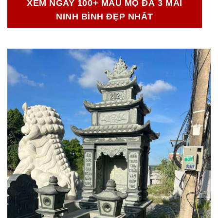
XEM NGAY 100+ MẪU MỘ ĐÁ 3 MÁI
NINH BÌNH ĐẸP NHẤT