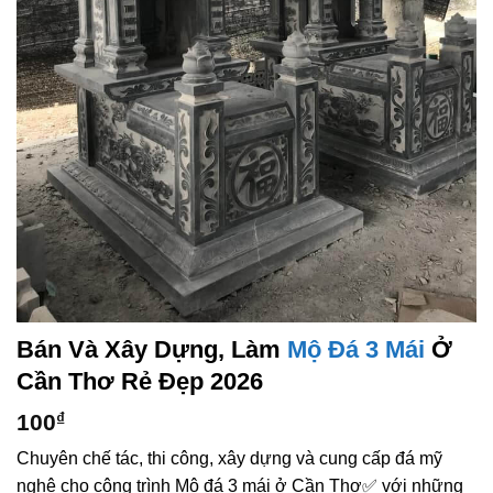
Bán Và Xây Dựng, Làm
Mộ Đá 3 Mái
Ở
Cần Thơ Rẻ Đẹp 2026
100
₫
Chuyên chế tác, thi công, xây dựng và cung cấp đá mỹ
nghệ cho công trình Mộ đá 3 mái ở Cần Thơ✅ với những