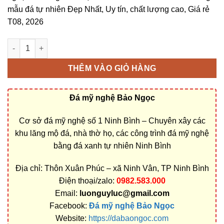
mẫu đá tự nhiên Đẹp Nhất, Uy tín, chất lượng cao, Giá rẻ
T08, 2026
Bán và xây dựng, làm Mộ đá 3 mái ở Cần Thơ rẻ đẹp số lượng
THÊM VÀO GIỎ HÀNG
Đá mỹ nghệ Bảo Ngọc
Cơ sở đá mỹ nghệ số 1 Ninh Bình – Chuyên xây các
khu lăng mộ đá, nhà thờ họ, các công trình đá mỹ nghệ
bằng đá xanh tự nhiên Ninh Bình
Địa chỉ: Thôn Xuân Phúc – xã Ninh Vân, TP Ninh Bình
Điện thoại/zalo:
0982.583.000
Email:
luonguyluc@gmail.com
Facebook:
Đá mỹ nghệ Bảo Ngọc
Website:
https://dabaongoc.com