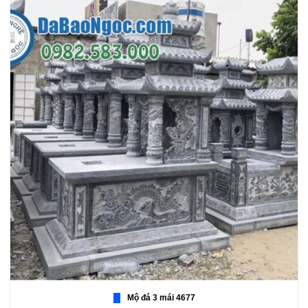
Mộ đá 3 mái 4677