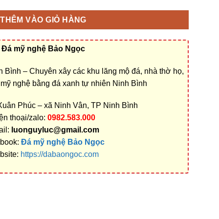
THÊM VÀO GIỎ HÀNG
Đá mỹ nghệ Bảo Ngọc
 Bình – Chuyên xây các khu lăng mộ đá, nhà thờ họ,
á mỹ nghệ bằng đá xanh tự nhiên Ninh Bình
 Xuân Phúc – xã Ninh Vân, TP Ninh Bình
ện thoại/zalo:
0982.583.000
il:
luonguyluc@gmail.com
book:
Đá mỹ nghệ Bảo Ngọc
bsite:
https://dabaongoc.com