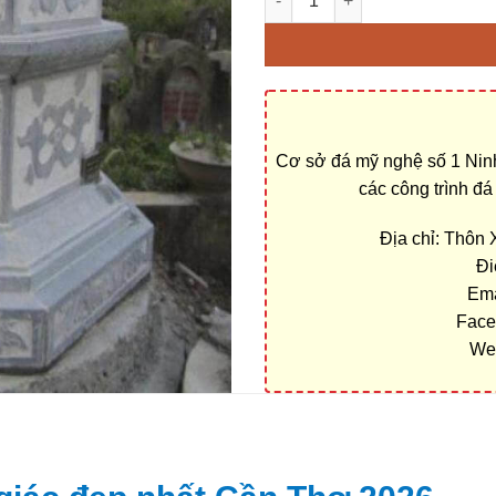
Cơ sở đá mỹ nghệ số 1 Ninh
các công trình đ
Địa chỉ: Thôn
Đi
Ema
Face
We