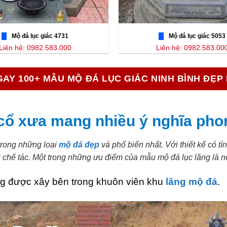
Mộ đá lục giác 4731
Mộ đá lục giác 5053
Liên hệ: 0982.583.000
Liên hệ: 0982.583.00
AY 100+ MẪU MỘ ĐÁ LỤC GIÁC NINH BÌNH ĐẸP
 cổ xưa mang nhiều ý nghĩa pho
 trong những loại
mộ đá đẹp
và phổ biến nhất. Với thiết kế có t
chế tác. Một trong những ưu điểm của mẫu mộ đá lục lăng là nó
ng được xây bên trong khuôn viên khu
lăng mộ đá
.