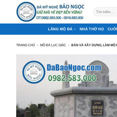
Bỏ
qua
Tìm
kiếm:
nội
dung
LĂNG MỘ ĐÁ
NHÀ THỜ HỌ
CUỐ
TRANG CHỦ
»
MỘ ĐÁ LỤC GIÁC
»
BÁN VÀ XÂY DỰNG, LÀM MỘ 