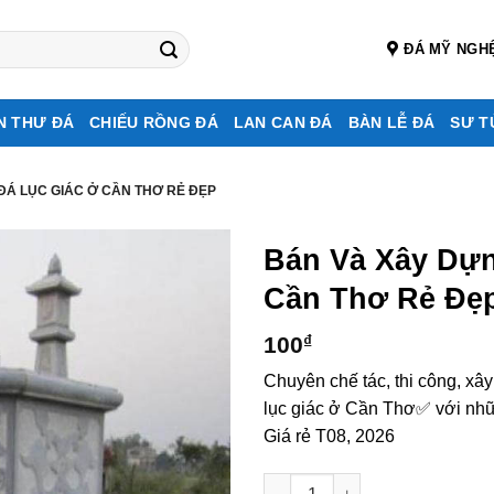
ĐÁ MỸ NGH
N THƯ ĐÁ
CHIẾU RỒNG ĐÁ
LAN CAN ĐÁ
BÀN LỄ ĐÁ
SƯ T
ĐÁ LỤC GIÁC Ở CẦN THƠ RẺ ĐẸP
Bán Và Xây Dự
Cần Thơ Rẻ Đẹ
100
₫
Chuyên chế tác, thi công, xâ
lục giác ở Cần Thơ✅ với nhữ
Giá rẻ T08, 2026
Bán và xây dựng, làm Mộ đá l