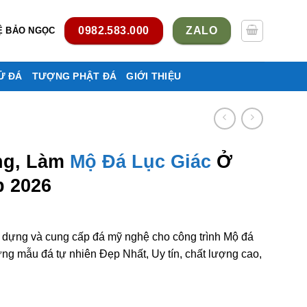
0982.583.000
ZALO
Ệ BẢO NGỌC
Ử ĐÁ
TƯỢNG PHẬT ĐÁ
GIỚI THIỆU
ng, Làm
Mộ Đá Lục Giác
Ở
p 2026
y dựng và cung cấp đá mỹ nghệ cho công trình Mộ đá
ng mẫu đá tự nhiên Đẹp Nhất, Uy tín, chất lượng cao,
ục giác ở Cần Thơ rẻ đẹp số lượng