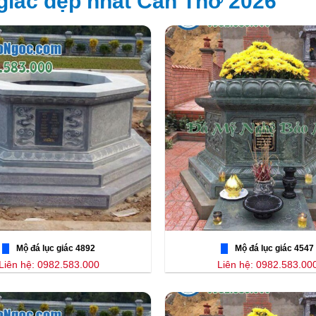
giác đẹp nhất Cần Thơ 2026
Mộ đá lục giác 4892
Mộ đá lục giác 4547
Liên hệ: 0982.583.000
Liên hệ: 0982.583.00