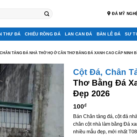
ĐÁ MỸ NGH
N THƯ ĐÁ
CHIẾU RỒNG ĐÁ
LAN CAN ĐÁ
BÀN LỄ ĐÁ
SƯ T
 CHÂN TẢNG ĐÁ NHÀ THỜ HỌ Ở CẦN THƠ BẰNG ĐÁ XANH CAO CẤP NINH B
Cột Đá, Chân T
Thơ Bằng Đá Xa
Đẹp 2026
100
₫
Bán Chân tảng đá, cột đá nh
chân cột nhà làm bằng Đá xa
nhiều mẫu đẹp, mới nhất T08,