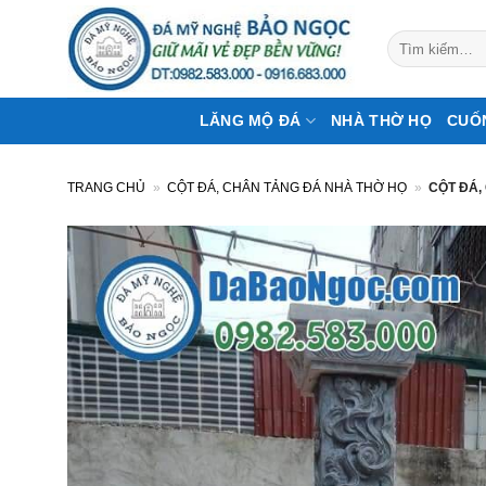
Bỏ
qua
Tìm
kiếm:
nội
dung
LĂNG MỘ ĐÁ
NHÀ THỜ HỌ
CUỐ
TRANG CHỦ
»
CỘT ĐÁ, CHÂN TẢNG ĐÁ NHÀ THỜ HỌ
»
CỘT ĐÁ,