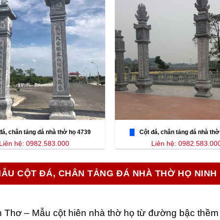
đá, chân tảng đá nhà thờ họ 4739
Cột đá, chân tảng đá nhà thờ
Liên hệ: 0982.583.000
Liên hệ: 0982.583.00
MẪU CỘT ĐÁ, CHÂN TẢNG ĐÁ NHÀ THỜ HỌ NINH
n Thơ – Mẫu cột hiên nhà thờ họ từ đường bậc thềm