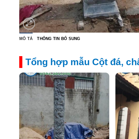
MÔ TẢ
THÔNG TIN BỔ SUNG
Tổng hợp mẫu Cột đá, ch