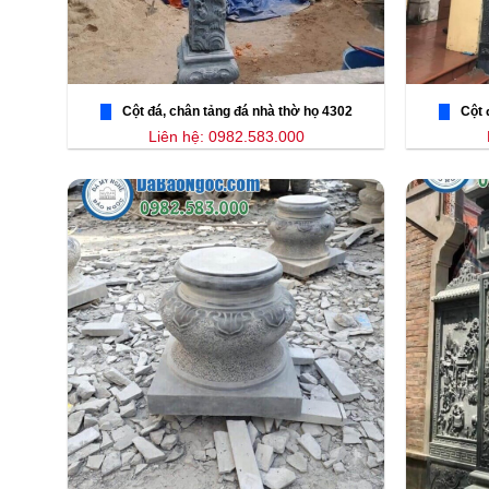
Cột đá, chân tảng đá nhà thờ họ 4302
Cột 
Liên hệ: 0982.583.000