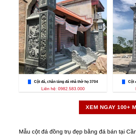
Cột đá, chân tảng đá nhà thờ họ 3704
Cột 
Liên hệ: 0982.583.000
XEM NGAY 100+ 
Mẫu cột đá đồng trụ đẹp bằng đá bán tại Cầ