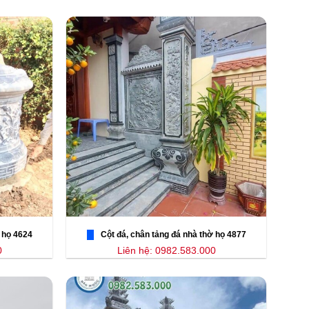
 họ 4624
Cột đá, chân tảng đá nhà thờ họ 4877
0
Liên hệ: 0982.583.000