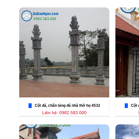
Cột đá, chân tảng đá nhà thờ họ 4532
Cột 
Liên hệ: 0982.583.000