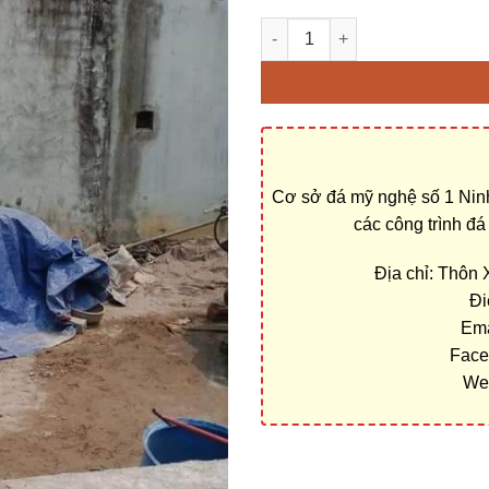
Cột đá, chân tảng đá nhà thờ
Cơ sở đá mỹ nghệ số 1 Ninh
các công trình đ
Địa chỉ: Thôn
Đi
Ema
Face
We