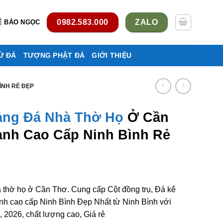
0982.583.000
ZALO
Ệ BẢO NGỌC
Ử ĐÁ
TƯỢNG PHẬT ĐÁ
GIỚI THIỆU
ÌNH RẺ ĐẸP
ảng Đá Nhà Thờ Họ
Ở Cần
nh Cao Cấp Ninh Bình Rẻ
à thờ họ ở Cần Thơ. Cung cấp Cột đồng trụ, Đá kê
nh cao cấp Ninh Bình Đẹp Nhất từ Ninh Bình với
 2026, chất lượng cao, Giá rẻ