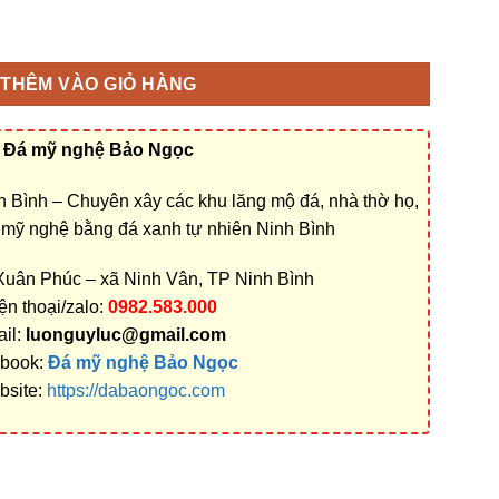
 họ ở Cần Thơ bằng Đá xanh cao cấp Ninh Bình rẻ đẹp số lượng
THÊM VÀO GIỎ HÀNG
Đá mỹ nghệ Bảo Ngọc
 Bình – Chuyên xây các khu lăng mộ đá, nhà thờ họ,
á mỹ nghệ bằng đá xanh tự nhiên Ninh Bình
 Xuân Phúc – xã Ninh Vân, TP Ninh Bình
ện thoại/zalo:
0982.583.000
il:
luonguyluc@gmail.com
book:
Đá mỹ nghệ Bảo Ngọc
bsite:
https://dabaongoc.com