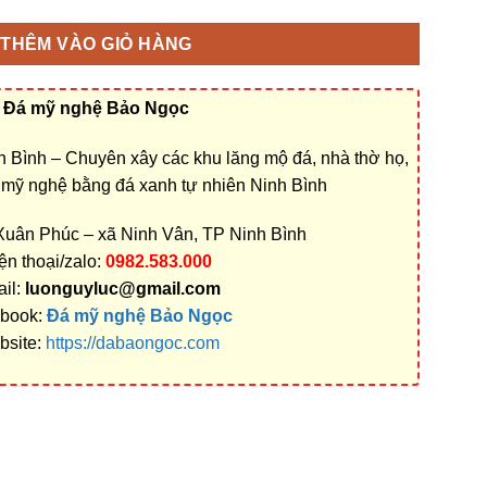
THÊM VÀO GIỎ HÀNG
Đá mỹ nghệ Bảo Ngọc
 Bình – Chuyên xây các khu lăng mộ đá, nhà thờ họ,
á mỹ nghệ bằng đá xanh tự nhiên Ninh Bình
 Xuân Phúc – xã Ninh Vân, TP Ninh Bình
ện thoại/zalo:
0982.583.000
il:
luonguyluc@gmail.com
book:
Đá mỹ nghệ Bảo Ngọc
bsite:
https://dabaongoc.com