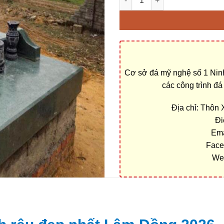
Cơ sở đá mỹ nghệ số 1 Ninh
các công trình đ
Địa chỉ: Thôn
Đi
Ema
Face
We