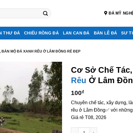
ĐÁ MỸ NGH
N THƯ ĐÁ
CHIẾU RỒNG ĐÁ
LAN CAN ĐÁ
BÀN LỄ ĐÁ
SƯ T
, BÁN MỘ ĐÁ XANH RÊU Ở LÂM ĐỒNG RẺ ĐẸP
Cơ Sở Chế Tác
Rêu
Ở Lâm Đồng
100
₫
Chuyên chế tác, xây dựng, l
rêu ở Lâm Đồng✅ với những m
Giá rẻ T08, 2026
Cơ sở chế tác, xây dựng, bán