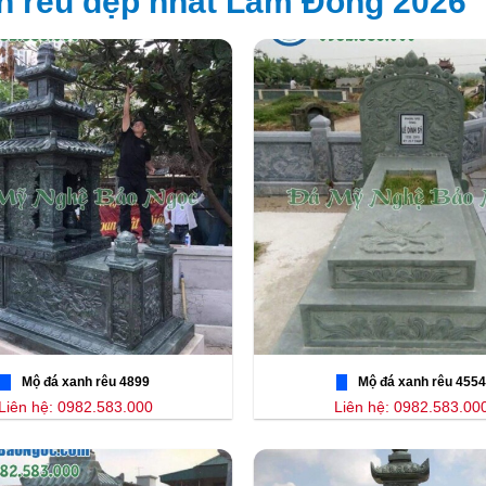
h rêu đẹp nhất Lâm Đồng 2026
Mộ đá xanh rêu 4899
Mộ đá xanh rêu 4554
Liên hệ: 0982.583.000
Liên hệ: 0982.583.00