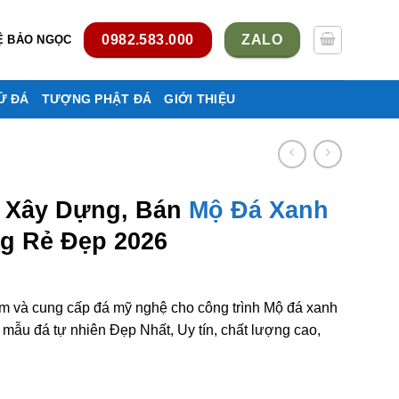
0982.583.000
ZALO
Ệ BẢO NGỌC
Ử ĐÁ
TƯỢNG PHẬT ĐÁ
GIỚI THIỆU
, Xây Dựng, Bán
Mộ Đá Xanh
 Rẻ Đẹp 2026
àm và cung cấp đá mỹ nghệ cho công trình Mộ đá xanh
ẫu đá tự nhiên Đẹp Nhất, Uy tín, chất lượng cao,
 Mộ đá xanh rêu ở Lâm Đồng rẻ đẹp số lượng