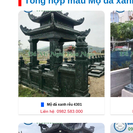
Tổng hợp mẫu Mộ đá xan
Mộ đá xanh rêu 4301
Liên hệ: 0982.583.000