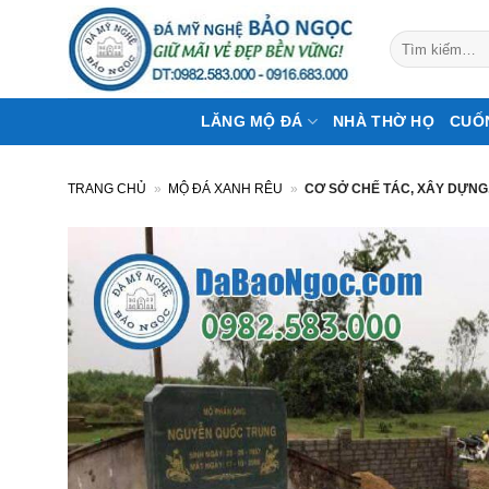
Bỏ
qua
Tìm
kiếm:
nội
dung
LĂNG MỘ ĐÁ
NHÀ THỜ HỌ
CUỐ
TRANG CHỦ
»
MỘ ĐÁ XANH RÊU
»
CƠ SỞ CHẾ TÁC, XÂY DỰNG