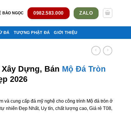
0982.583.000
ZALO
Ệ BẢO NGỌC
Ử ĐÁ
TƯỢNG PHẬT ĐÁ
GIỚI THIỆU
, Xây Dựng, Bán
Mộ Đá Tròn
ẹp 2026
m và cung cấp đá mỹ nghệ cho công trình Mộ đá tròn ở
 nhiên Đẹp Nhất, Uy tín, chất lượng cao, Giá rẻ T08,
Mộ đá tròn ở Yên Bái rẻ đẹp số lượng