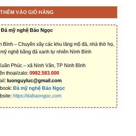
THÊM VÀO GIỎ HÀNG
Đá mỹ nghệ Bảo Ngọc
 Bình – Chuyên xây các khu lăng mộ đá, nhà thờ họ,
á mỹ nghệ bằng đá xanh tự nhiên Ninh Bình
 Xuân Phúc – xã Ninh Vân, TP Ninh Bình
ện thoại/zalo:
0982.583.000
il:
luonguyluc@gmail.com
book:
Đá mỹ nghệ Bảo Ngọc
bsite:
https://dabaongoc.com