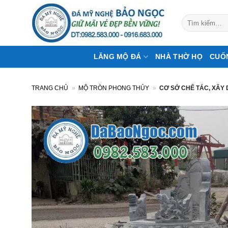
Bỏ
qua
Tìm
kiếm:
nội
dung
LĂNG MỘ ĐÁ
NHÀ THỜ HỌ
CUỐ
TRANG CHỦ
»
MỘ TRÒN PHONG THỦY
»
CƠ SỞ CHẾ TÁC, XÂY 