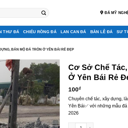
ĐÁ MỸ NGH
N THƯ ĐÁ
CHIẾU RỒNG ĐÁ
LAN CAN ĐÁ
BÀN LỄ ĐÁ
SƯ T
DỰNG, BÁN MỘ ĐÁ TRÒN Ở YÊN BÁI RẺ ĐẸP
Cơ Sở Chế Tác
Ở Yên Bái Rẻ Đ
100
₫
Chuyên chế tác, xây dựng, là
Yên Bái✅ với những mẫu đá tự
2026
Cơ sở chế tác, xây dựng, bán 