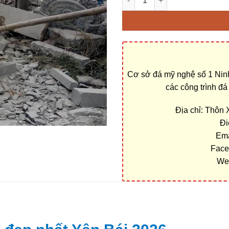
Cơ sở đá mỹ nghệ số 1 Ninh
các công trình đ
Địa chỉ: Thôn
Đi
Ema
Face
We