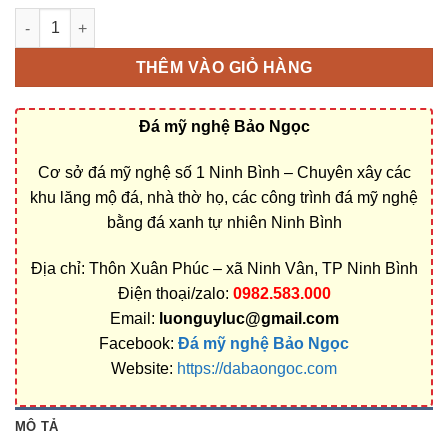
Bán và xây dựng, làm Mộ đá công giáo ở Quảng Nam rẻ đẹp s
THÊM VÀO GIỎ HÀNG
Đá mỹ nghệ Bảo Ngọc
Cơ sở đá mỹ nghệ số 1 Ninh Bình – Chuyên xây các
khu lăng mộ đá, nhà thờ họ, các công trình đá mỹ nghệ
bằng đá xanh tự nhiên Ninh Bình
Địa chỉ: Thôn Xuân Phúc – xã Ninh Vân, TP Ninh Bình
Điện thoại/zalo:
0982.583.000
Email:
luonguyluc@gmail.com
Facebook:
Đá mỹ nghệ Bảo Ngọc
Website:
https://dabaongoc.com
MÔ TẢ