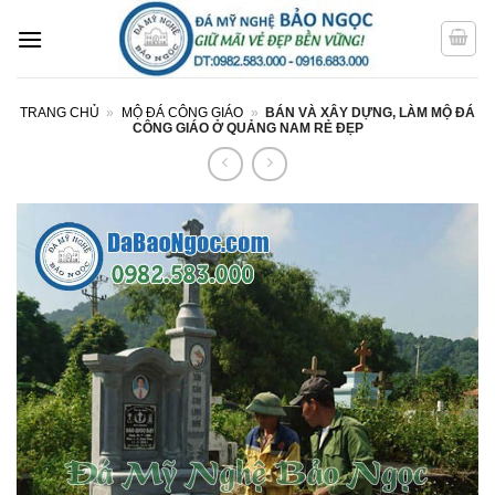
Bỏ
qua
nội
dung
TRANG CHỦ
»
MỘ ĐÁ CÔNG GIÁO
»
BÁN VÀ XÂY DỰNG, LÀM MỘ ĐÁ
CÔNG GIÁO Ở QUẢNG NAM RẺ ĐẸP