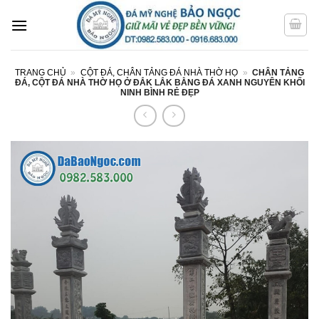
Bỏ
qua
nội
dung
TRANG CHỦ
»
CỘT ĐÁ, CHÂN TẢNG ĐÁ NHÀ THỜ HỌ
»
CHÂN TẢNG
ĐÁ, CỘT ĐÁ NHÀ THỜ HỌ Ở ĐẮK LẮK BẰNG ĐÁ XANH NGUYÊN KHỐI
NINH BÌNH RẺ ĐẸP