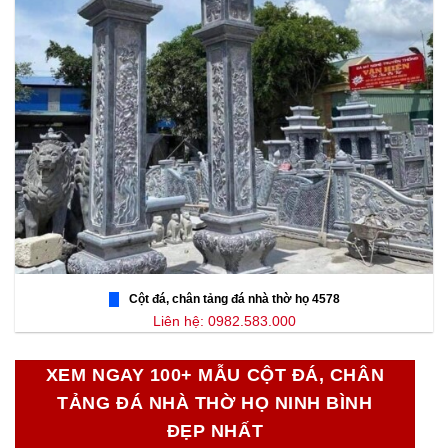
Cột đá, chân tảng đá nhà thờ họ 4578
Liên hệ: 0982.583.000
XEM NGAY 100+ MẪU CỘT ĐÁ, CHÂN
TẢNG ĐÁ NHÀ THỜ HỌ NINH BÌNH
ĐẸP NHẤT