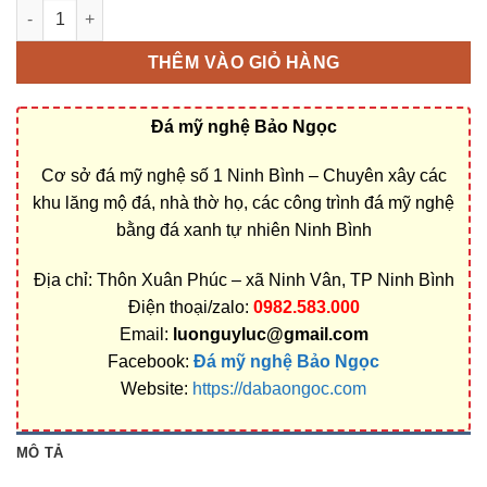
Chân tảng đá, cột đá nhà thờ họ ở Đắk Lắk bằng Đá xanh Nguy
THÊM VÀO GIỎ HÀNG
Đá mỹ nghệ Bảo Ngọc
Cơ sở đá mỹ nghệ số 1 Ninh Bình – Chuyên xây các
khu lăng mộ đá, nhà thờ họ, các công trình đá mỹ nghệ
bằng đá xanh tự nhiên Ninh Bình
Địa chỉ: Thôn Xuân Phúc – xã Ninh Vân, TP Ninh Bình
Điện thoại/zalo:
0982.583.000
Email:
luonguyluc@gmail.com
Facebook:
Đá mỹ nghệ Bảo Ngọc
Website:
https://dabaongoc.com
MÔ TẢ