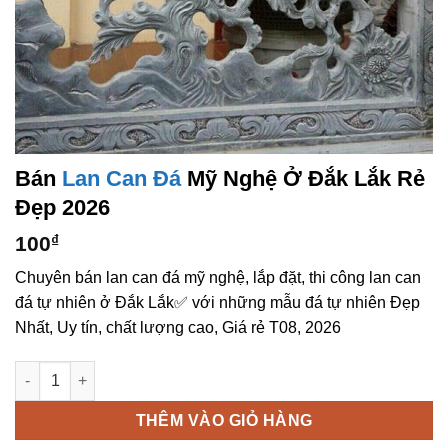
Bán
Lan Can Đá
Mỹ Nghệ Ở Đắk Lắk Rẻ
Đẹp 2026
100
₫
Chuyên bán lan can đá mỹ nghệ, lắp đặt, thi công lan can
đá tự nhiên ở Đắk Lắk✅ với những mẫu đá tự nhiên Đẹp
Nhất, Uy tín, chất lượng cao, Giá rẻ T08, 2026
Bán lan can đá mỹ nghệ ở Đắk Lắk rẻ đẹp số lượng
THÊM VÀO GIỎ HÀNG