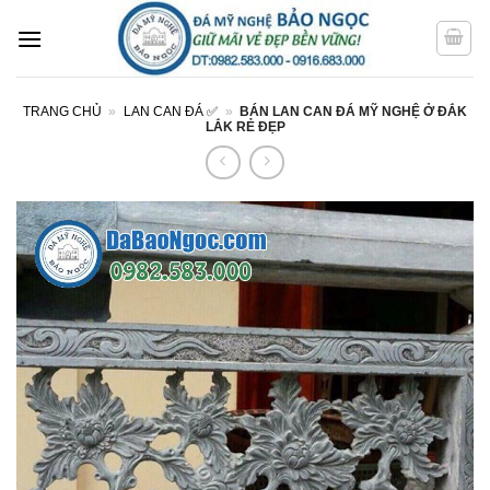
Bỏ
qua
nội
dung
TRANG CHỦ
»
LAN CAN ĐÁ ✅
»
BÁN LAN CAN ĐÁ MỸ NGHỆ Ở ĐẮK
LẮK RẺ ĐẸP