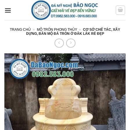
Bỏ
qua
nội
dung
TRANG CHỦ
»
MỘ TRÒN PHONG THỦY
»
CƠ SỞ CHẾ TÁC, XÂY
DỰNG, BÁN MỘ ĐÁ TRÒN Ở ĐẮK LẮK RẺ ĐẸP