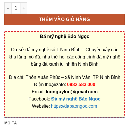
Cơ sở chế tác, xây dựng, bán Mộ đá tròn ở Đắk Lắk rẻ đẹp số 
THÊM VÀO GIỎ HÀNG
Đá mỹ nghệ Bảo Ngọc
Cơ sở đá mỹ nghệ số 1 Ninh Bình – Chuyên xây các
khu lăng mộ đá, nhà thờ họ, các công trình đá mỹ nghệ
bằng đá xanh tự nhiên Ninh Bình
Địa chỉ: Thôn Xuân Phúc – xã Ninh Vân, TP Ninh Bình
Điện thoại/zalo:
0982.583.000
Email:
luonguyluc@gmail.com
Facebook:
Đá mỹ nghệ Bảo Ngọc
Website:
https://dabaongoc.com
MÔ TẢ